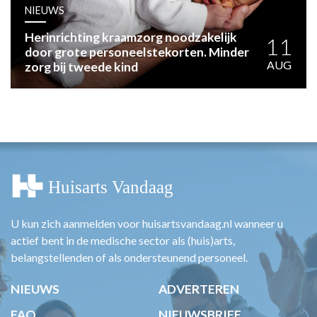
HUISARTSENPOST
NIEUWS
PRAKTIJKZAKEN
Herinrichting kraamzorg noodzakelijk
TARIEVEN
11
door grote personeelstekorten. Minder
VPHUISARTSEN
AUG
zorg bij tweede kind
MEDISCHE VAKHANDEL
INLOGGEN
REGISTRATIE
U kun zich aanmelden voor huisartsvandaag.nl wanneer u
actief bent in de medische sector als (huis)arts,
belangstellenden of als ondersteunend personeel.
NIEUWS
ADVERTEREN
FAQ
NIEUWSBRIEF