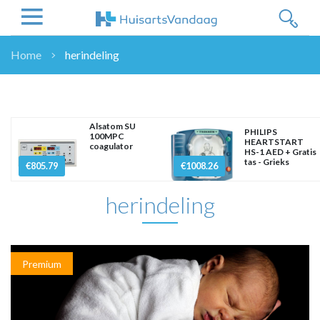
Home
herindeling
NIEUWS
NIEUWS
OVERHEID
Alsatom SU
PHILIPS
100MPC
WETENSCHAP
HEARTSTART
coagulator
HS-1 AED + Gratis
ZORGVERZEKERAARS
tas - Grieks
€805.79
€1008.26
ICT
herindeling
NASCHOLINGEN
DOSSIER
ENQUÊTES
NHG
Premium
LHV
OPINIE