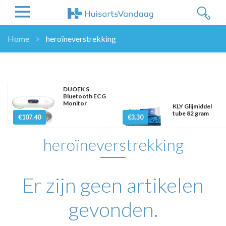
Home
heroïneverstrekking
NIEUWS
NIEUWS
OVERHEID
DUOEK S
Bluetooth ECG
WETENSCHAP
Monitor
KLY Glijmiddel
ZORGVERZEKERAARS
tube 82 gram
€107.40
€3.30
ICT
heroïneverstrekking
NASCHOLINGEN
DOSSIER
ENQUÊTES
Er zijn geen artikelen
NHG
LHV
gevonden.
OPINIE