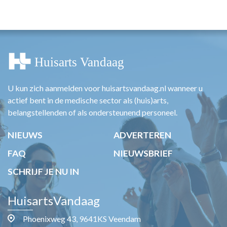
HUISARTSENPOST
PRAKTIJKZAKEN
TARIEVEN
VPHUISARTSEN
MEDISCHE VAKHANDEL
INLOGGEN
REGISTRATIE
U kun zich aanmelden voor huisartsvandaag.nl wanneer u
actief bent in de medische sector als (huis)arts,
belangstellenden of als ondersteunend personeel.
NIEUWS
ADVERTEREN
FAQ
NIEUWSBRIEF
SCHRIJF JE NU IN
HuisartsVandaag
Phoenixweg 43, 9641KS Veendam