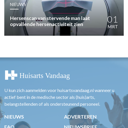
HUISARTSENPOST
NIEUWS
PRAKTIJKZAKEN
TARIEVEN
01
Hersenscan van stervende man laat
opvallende hersenactiviteit zien
VPHUISARTSEN
MRT
MEDISCHE VAKHANDEL
INLOGGEN
REGISTRATIE
U kun zich aanmelden voor huisartsvandaag.nl wanneer u
actief bent in de medische sector als (huis)arts,
belangstellenden of als ondersteunend personeel.
NIEUWS
ADVERTEREN
FAQ
NIEUWSBRIEF