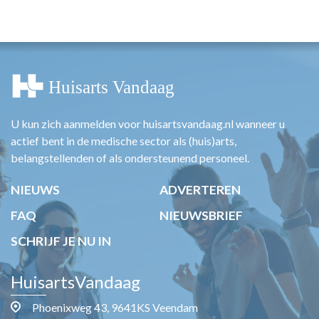
HUISARTSENPOST
PRAKTIJKZAKEN
TARIEVEN
VPHUISARTSEN
MEDISCHE VAKHANDEL
INLOGGEN
REGISTRATIE
U kun zich aanmelden voor huisartsvandaag.nl wanneer u
actief bent in de medische sector als (huis)arts,
belangstellenden of als ondersteunend personeel.
NIEUWS
ADVERTEREN
FAQ
NIEUWSBRIEF
SCHRIJF JE NU IN
HuisartsVandaag
Phoenixweg 43, 9641KS Veendam