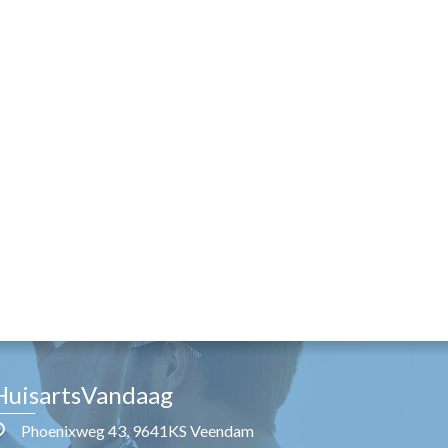
HuisartsVandaag
Phoenixweg 43, 9641KS Veendam