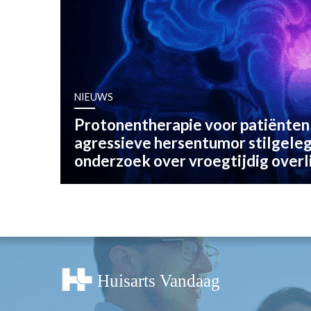
OPINIE
HUISARTSENP
PRAKTIJKZAK
TARIEVEN
VPHUISARTSE
NIEUWS
MEDISCHE VAKH
Protonentherapie voor patiënten
INLOGGEN
agressieve hersentumor stilgele
REGISTRATIE
onderzoek over vroegtijdig overl