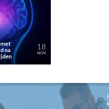
OST
EN
N
ANDEL
 met
18
gd na
NOV
ijden