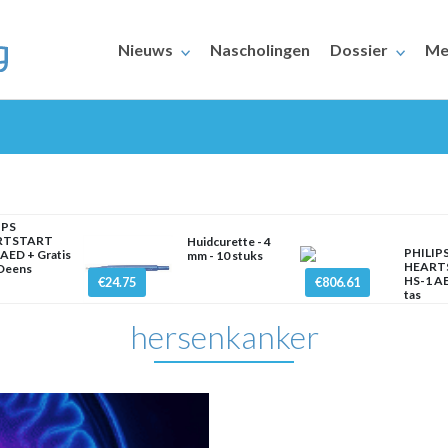
Nieuws
Nascholingen
Dossier
Me
IPS
RTSTART
Huidcurette - 4
PHILIP
AED + Gratis
mm - 10 stuks
HEART
 Deens
ERAARS
HS-1 AE
€24.75
€806.61
tas
hersenkanker