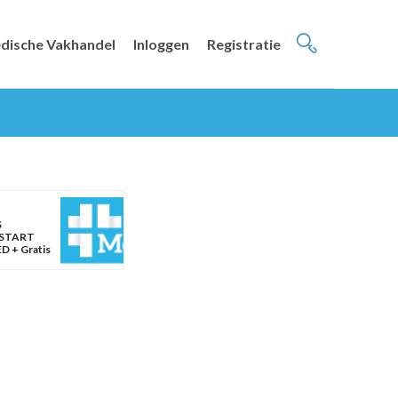
dische Vakhandel
Inloggen
Registratie
S
START
D + Gratis