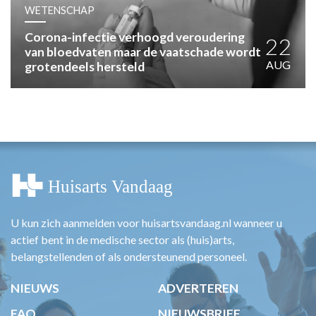
HUISARTSENPOST
WETENSCHAP
PRAKTIJKZAKEN
Corona-infectie verhoogd veroudering
TARIEVEN
22
van bloedvaten maar de vaatschade wordt
VPHUISARTSEN
AUG
grotendeels hersteld
MEDISCHE VAKHANDEL
INLOGGEN
REGISTRATIE
U kun zich aanmelden voor huisartsvandaag.nl wanneer u
actief bent in de medische sector als (huis)arts,
belangstellenden of als ondersteunend personeel.
NIEUWS
ADVERTEREN
FAQ
NIEUWSBRIEF