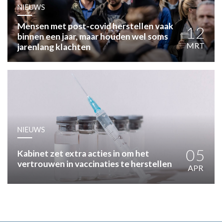
HUISARTSENPOST
NIEUWS
PRAKTIJKZAKEN
Mensen met post-covid herstellen vaak
TARIEVEN
12
binnen een jaar, maar houden wel soms
VPHUISARTSEN
MRT
jarenlang klachten
MEDISCHE VAKHANDEL
INLOGGEN
REGISTRATIE
NIEUWS
05
Kabinet zet extra acties in om het
vertrouwen in vaccinaties te herstellen
APR