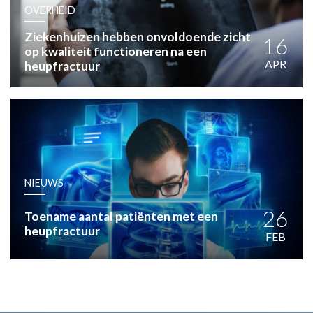
HUISARTSENPOST
OVERHEID
PRAKTIJKZAKEN
Ziekenhuizen hebben onvoldoende zicht
TARIEVEN
16
op kwaliteit functioneren na een
VPHUISARTSEN
APR
heupfractuur
MEDISCHE VAKHANDEL
INLOGGEN
REGISTRATIE
NIEUWS
26
Toename aantal patiënten met een
heupfractuur
FEB