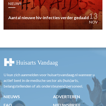
HUISARTSENPOST
NIEUWS
PRAKTIJKZAKEN
TARIEVEN
13
Aantal nieuwe hiv-infecties verder gedaald
VPHUISARTSEN
NOV
MEDISCHE VAKHANDEL
INLOGGEN
REGISTRATIE
U kun zich aanmelden voor huisartsvandaag.nl wanneer u
actief bent in de medische sector als (huis)arts,
belangstellenden of als ondersteunend personeel.
NIEUWS
ADVERTEREN
FAQ
NIEUWSBRIEF