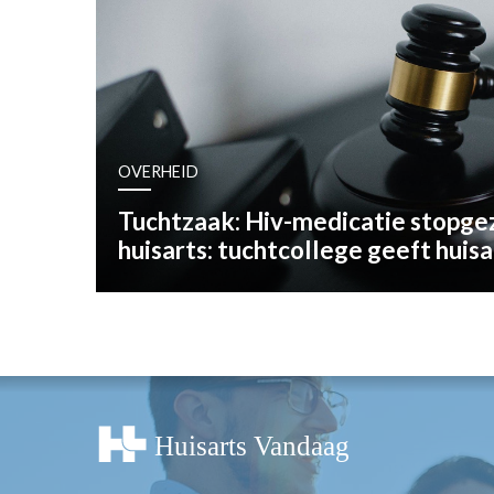
OPINIE
HUISARTSENP
PRAKTIJKZAK
TARIEVEN
VPHUISARTSE
OVERHEID
MEDISCHE VAKH
INLOGGEN
Tuchtzaak: Hiv-medicatie stopge
REGISTRATIE
huisarts: tuchtcollege geeft huisa