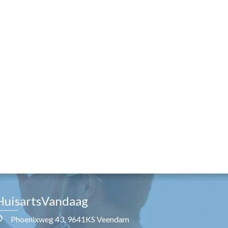
HuisartsVandaag
Phoenixweg 43, 9641KS Veendam