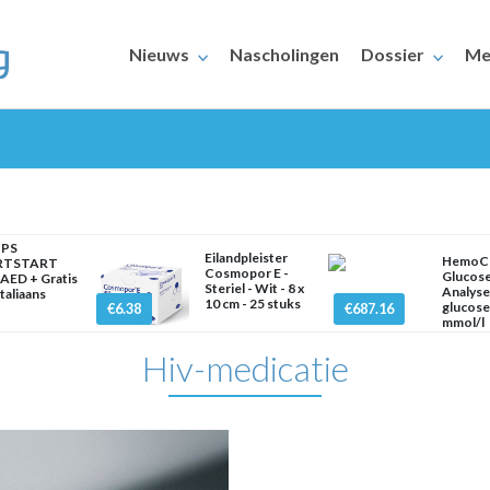
Nieuws
Nascholingen
Dossier
Me
IPS
Eilandpleister
HemoC
RTSTART
Cosmopor E -
Glucos
AED + Gratis
Steriel - Wit - 8 x
Analyse
Italiaans
ERAARS
10 cm - 25 stuks
glucos
€6.38
€687.16
mmol/l
Hiv-medicatie