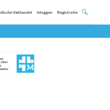
dische Vakhandel
Inloggen
Registratie
ue
e 201+
r,
emeter