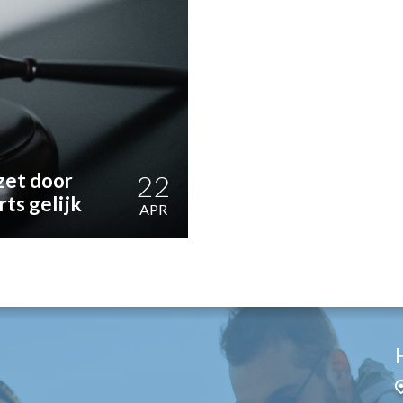
OST
EN
N
ANDEL
zet door
22
rts gelijk
APR