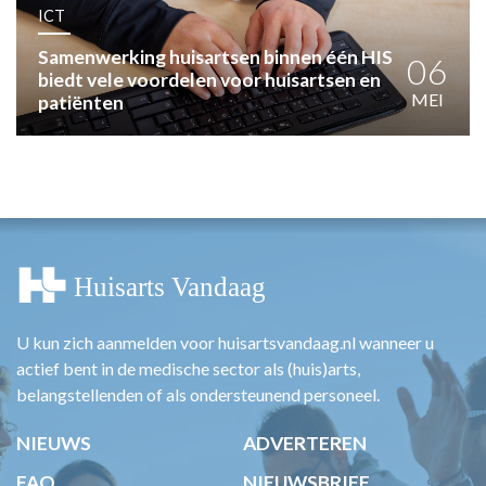
HUISARTSENPOST
ICT
PRAKTIJKZAKEN
Samenwerking huisartsen binnen één HIS
TARIEVEN
06
biedt vele voordelen voor huisartsen en
VPHUISARTSEN
MEI
patiënten
MEDISCHE VAKHANDEL
INLOGGEN
REGISTRATIE
U kun zich aanmelden voor huisartsvandaag.nl wanneer u
actief bent in de medische sector als (huis)arts,
belangstellenden of als ondersteunend personeel.
NIEUWS
ADVERTEREN
FAQ
NIEUWSBRIEF