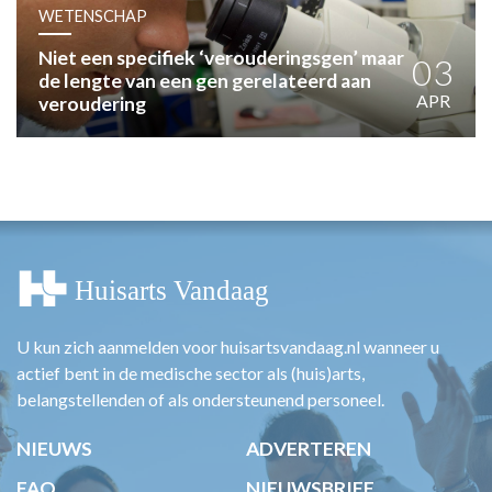
HUISARTSENPOST
WETENSCHAP
PRAKTIJKZAKEN
Niet een specifiek ‘verouderingsgen’ maar
TARIEVEN
03
de lengte van een gen gerelateerd aan
VPHUISARTSEN
APR
veroudering
MEDISCHE VAKHANDEL
INLOGGEN
REGISTRATIE
U kun zich aanmelden voor huisartsvandaag.nl wanneer u
actief bent in de medische sector als (huis)arts,
belangstellenden of als ondersteunend personeel.
NIEUWS
ADVERTEREN
FAQ
NIEUWSBRIEF