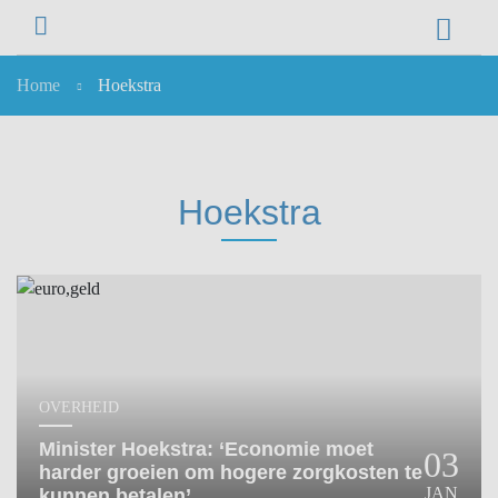
Home
Hoekstra
NIEUWS
NIEUWS
OVERHEID
Hoekstra
WETENSCHAP
ZORGVERZEKERAARS
ICT
NASCHOLINGEN
DOSSIER
ENQUÊTES
NHG
OVERHEID
LHV
Minister Hoekstra: ‘Economie moet harder
03
OPINIE
groeien om hogere zorgkosten te kunnen
JAN
betalen’