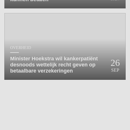
HUISARTSENPOST
PRAKTIJKZAKEN
TARIEVEN
VPHUISARTSEN
MEDISCHE VAKHANDEL
INLOGGEN
OVERHEID
REGISTRATIE
Minister Hoekstra wil kankerpatiënt
26
desnoods wettelijk recht geven op
SEP
betaalbare verzekeringen