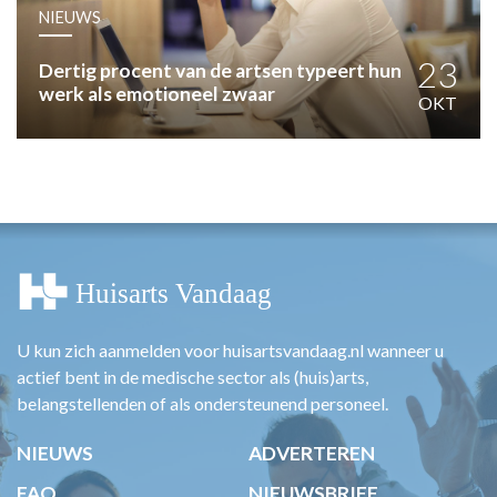
HUISARTSENPOST
NIEUWS
PRAKTIJKZAKEN
TARIEVEN
23
Dertig procent van de artsen typeert hun
werk als emotioneel zwaar
VPHUISARTSEN
OKT
MEDISCHE VAKHANDEL
INLOGGEN
REGISTRATIE
U kun zich aanmelden voor huisartsvandaag.nl wanneer u
actief bent in de medische sector als (huis)arts,
belangstellenden of als ondersteunend personeel.
NIEUWS
ADVERTEREN
FAQ
NIEUWSBRIEF