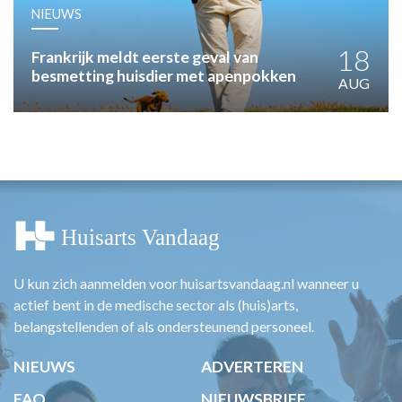
HUISARTSENPOST
NIEUWS
PRAKTIJKZAKEN
TARIEVEN
18
Frankrijk meldt eerste geval van
besmetting huisdier met apenpokken
VPHUISARTSEN
AUG
MEDISCHE VAKHANDEL
INLOGGEN
REGISTRATIE
U kun zich aanmelden voor huisartsvandaag.nl wanneer u
actief bent in de medische sector als (huis)arts,
belangstellenden of als ondersteunend personeel.
NIEUWS
ADVERTEREN
FAQ
NIEUWSBRIEF