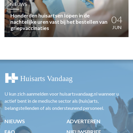
HUISARTSENPOST
NIEUWS
PRAKTIJKZAKEN
Honderden huisartsen lopen in de
TARIEVEN
04
nachtelijke uren vast bij het bestellen van
VPHUISARTSEN
JUN
griepvaccinaties
MEDISCHE VAKHANDEL
INLOGGEN
REGISTRATIE
U kun zich aanmelden voor huisartsvandaag.nl wanneer u
actief bent in de medische sector als (huis)arts,
belangstellenden of als ondersteunend personeel.
NIEUWS
ADVERTEREN
FAQ
NIEUWSBRIEF