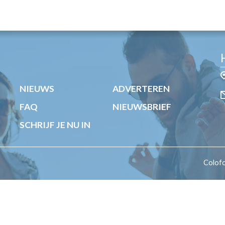
OST
EN
N
ANDEL
NIEUWS
ADVERTEREN
FAQ
NIEUWSBRIEF
SCHRIJF JE NU IN
Colof