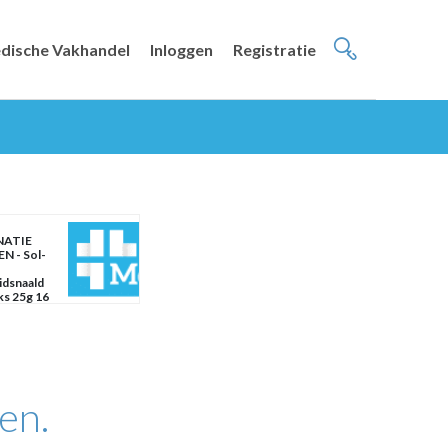
dische Vakhandel
Inloggen
Registratie
NATIE
N - Sol-
idsnaald
ks 25g 16
en.