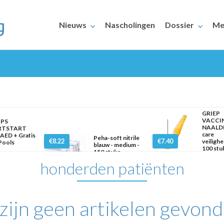
Nieuws
Nascholingen
Dossier
Me
GRIEP
VACCI
IPS
NAALDE
RTSTART
care
AED + Gratis
ERAARS
Peha-soft nitrile
€8.22
€7.40
veilighe
 Pools
blauw - medium -
100 stu
150 stuks
mm x
honderden patiënten
 zijn geen artikelen gevond