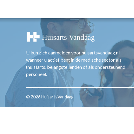
OPINIE
HUISARTSENP
PRAKTIJKZAK
TARIEVEN
VPHUISARTSE
MEDISCHE VAKH
U kun zich aanmelden voor huisartsvandaag.nl
INLOGGEN
wanneer u actief bent in de medische sector als
REGISTRATIE
(huis)arts, belangstellenden of als ondersteunend
personeel.
© 2026 HuisartsVandaag