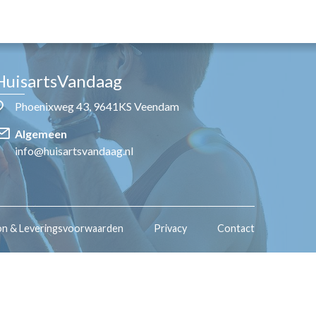
HuisartsVandaag
Phoenixweg 43, 9641KS Veendam
Algemeen
info@huisartsvandaag.nl
on & Leveringsvoorwaarden
Privacy
Contact