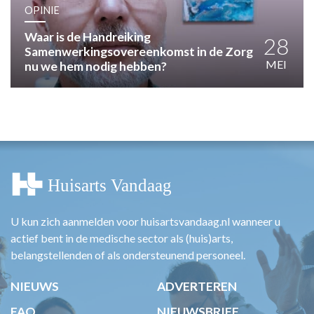
HUISARTSENPOST
OPINIE
PRAKTIJKZAKEN
Waar is de Handreiking
TARIEVEN
28
Samenwerkingsovereenkomst in de Zorg
VPHUISARTSEN
MEI
nu we hem nodig hebben?
MEDISCHE VAKHANDEL
INLOGGEN
REGISTRATIE
U kun zich aanmelden voor huisartsvandaag.nl wanneer u
actief bent in de medische sector als (huis)arts,
belangstellenden of als ondersteunend personeel.
NIEUWS
ADVERTEREN
FAQ
NIEUWSBRIEF