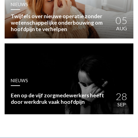
HUISARTSENPOST
NIEUWS
PRAKTIJKZAKEN
Twijfels over nieuwe operatie zonder
TARIEVEN
05
wetenschappelijke onderbouwing om
VPHUISARTSEN
AUG
hoofdpijn te verhelpen
MEDISCHE VAKHANDEL
INLOGGEN
REGISTRATIE
NIEUWS
28
Een op de vijf zorgmedewerkers heeft
door werkdruk vaak hoofdpijn
SEP