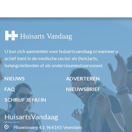
HUISARTSENPOST
PRAKTIJKZAKEN
TARIEVEN
VPHUISARTSEN
MEDISCHE VAKHANDEL
INLOGGEN
REGISTRATIE
U kun zich aanmelden voor huisartsvandaag.nl wanneer u
actief bent in de medische sector als (huis)arts,
belangstellenden of als ondersteunend personeel.
NIEUWS
ADVERTEREN
FAQ
NIEUWSBRIEF
SCHRIJF JE NU IN
HuisartsVandaag
Phoenixweg 43, 9641KS Veendam