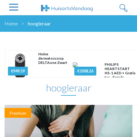
Home
hoogleraar
NIEUWS
NIEUWS
OVERHEID
Heine
dermatoscoop
WETENSCHAP
DELTAone Zwart
PHILIPS
ZORGVERZEKERAARS
HEARTSTART
€949.59
€1008.26
HS-1 AED + Gratis
ICT
tas - Engels
hoogleraar
NASCHOLINGEN
DOSSIER
ENQUÊTES
NHG
Premium
LHV
OPINIE