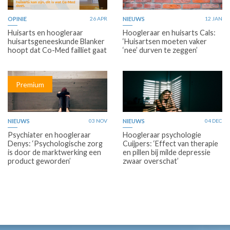
OPINIE
26 APR
NIEUWS
12 JAN
Huisarts en hoogleraar
Hoogleraar en huisarts Cals:
huisartsgeneeskunde Blanker
‘Huisartsen moeten vaker
hoopt dat Co-Med failliet gaat
‘nee’ durven te zeggen’
Premium
NIEUWS
03 NOV
NIEUWS
04 DEC
Psychiater en hoogleraar
Hoogleraar psychologie
Denys: ‘Psychologische zorg
Cuijpers: ‘Effect van therapie
is door de marktwerking een
en pillen bij milde depressie
product geworden’
zwaar overschat’