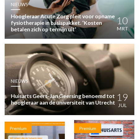
HUISARTSENPOST
NIEUWS
PRAKTIJKZAKEN
Hoogleraar Acute Zorg pleit voor opname
TARIEVEN
10
fysiotherapie in basispakket. ‘Kosten
VPHUISARTSEN
MRT
betalen zich op termijn uit’
MEDISCHE VAKHANDEL
INLOGGEN
REGISTRATIE
NIEUWS
19
Huisarts Geert-Jan Geersing benoemd tot
hoogleraar aan de universiteit van Utrecht
JUL
Premium
Premium