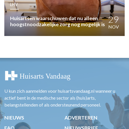
HUISARTSENPOST
LHV
PRAKTIJKZAKEN
TARIEVEN
29
Huisartsen waarschuwen dat nu alleen
hoogstnoodzakelijke zorg nog mogelijk is
VPHUISARTSEN
NOV
MEDISCHE VAKHANDEL
INLOGGEN
REGISTRATIE
U kun zich aanmelden voor huisartsvandaag.nl wanneer u
actief bent in de medische sector als (huis)arts,
belangstellenden of als ondersteunend personeel.
NIEUWS
ADVERTEREN
FAQ
NIEUWSBRIEF