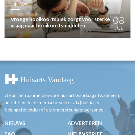
HUISARTSENPOST
NIEUWS
PRAKTIJKZAKEN
TARIEVEN
08
Vroege hooikoortspiek zorgt voor sterke
vraag naar hooikoortsmiddelen
VPHUISARTSEN
JUL
MEDISCHE VAKHANDEL
INLOGGEN
REGISTRATIE
U kun zich aanmelden voor huisartsvandaag.nl wanneer u
actief bent in de medische sector als (huis)arts,
belangstellenden of als ondersteunend personeel.
NIEUWS
ADVERTEREN
FAQ
NIEUWSBRIEF