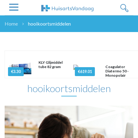
Home
hooikoortsmiddelen
NIEUWS
NIEUWS
OVERHEID
WETENSCHAP
KLY Glijmiddel
tube 82 gram
Coagulator
ZORGVERZEKERAARS
Diatermo 50 -
€3.30
€619.01
Monopolair
ICT
hooikoortsmiddelen
NASCHOLINGEN
DOSSIER
ENQUÊTES
NHG
LHV
OPINIE