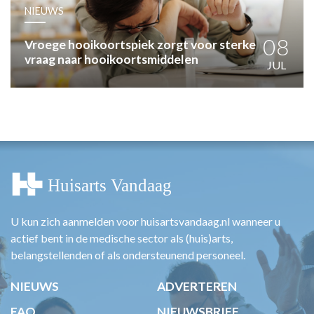
HUISARTSENPOST
NIEUWS
PRAKTIJKZAKEN
TARIEVEN
08
Vroege hooikoortspiek zorgt voor sterke
vraag naar hooikoortsmiddelen
VPHUISARTSEN
JUL
MEDISCHE VAKHANDEL
INLOGGEN
REGISTRATIE
U kun zich aanmelden voor huisartsvandaag.nl wanneer u
actief bent in de medische sector als (huis)arts,
belangstellenden of als ondersteunend personeel.
NIEUWS
ADVERTEREN
FAQ
NIEUWSBRIEF