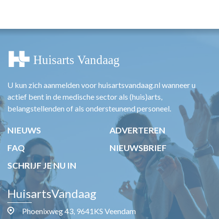
HUISARTSENPOST
PRAKTIJKZAKEN
TARIEVEN
VPHUISARTSEN
MEDISCHE VAKHANDEL
INLOGGEN
REGISTRATIE
U kun zich aanmelden voor huisartsvandaag.nl wanneer u
actief bent in de medische sector als (huis)arts,
belangstellenden of als ondersteunend personeel.
NIEUWS
ADVERTEREN
FAQ
NIEUWSBRIEF
SCHRIJF JE NU IN
HuisartsVandaag
Phoenixweg 43, 9641KS Veendam