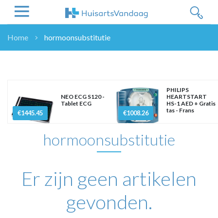
Home
hormoonsubstitutie
NIEUWS
NIEUWS
OVERHEID
PHILIPS
WETENSCHAP
NEO ECG S120 -
HEARTSTART
Tablet ECG
HS-1 AED + Gratis
ZORGVERZEKERAARS
tas - Frans
€1445.45
€1008.26
ICT
hormoonsubstitutie
NASCHOLINGEN
DOSSIER
ENQUÊTES
Er zijn geen artikelen
NHG
LHV
gevonden.
OPINIE