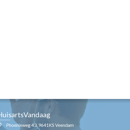
HuisartsVandaag
Phoenixweg 43, 9641KS Veendam