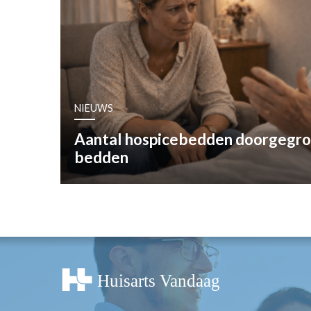
OPINIE
HUISARTSENP
PRAKTIJKZAK
TARIEVEN
VPHUISARTSE
NIEUWS
MEDISCHE VAKH
INLOGGEN
Aantal hospicebedden doorgegro
REGISTRATIE
bedden