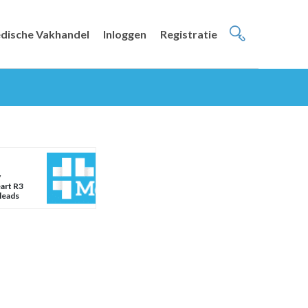
dische Vakhandel
Inloggen
Registratie
y
art R3
leads