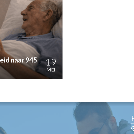
OST
EN
N
ANDEL
eid naar 945
19
MEI