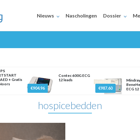
Nieuws
Nascholingen
Dossier
Me
IPS
RTSTART
Contec 600G ECG
AED + Gratis
12 leads
Mindra
 Noors
BeneHe
ERAARS
€904.96
€987.60
ECG 12 
hospicebedden