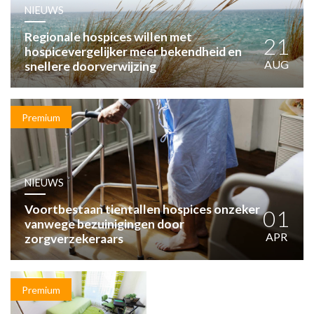
HUISARTSENPOST
NIEUWS
PRAKTIJKZAKEN
Regionale hospices willen met
TARIEVEN
21
hospicevergelijker meer bekendheid en
VPHUISARTSEN
AUG
snellere doorverwijzing
MEDISCHE VAKHANDEL
INLOGGEN
REGISTRATIE
Premium
NIEUWS
Voortbestaan tientallen hospices onzeker
01
vanwege bezuinigingen door
APR
zorgverzekeraars
Premium