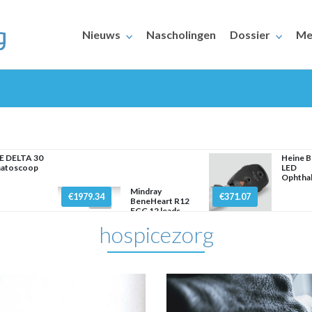
Nieuws
Nascholingen
Dossier
Me
E DELTA 30
Heine 
atoscoop
LED
Ophtha
ERAARS
Mindray
€1979.34
€371.07
BeneHeart R12
ECG 12 leads
hospicezorg