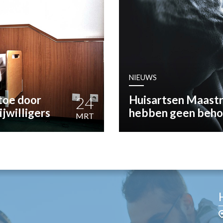
OST
EN
N
NIEUWS
ANDEL
toe door
24
Huisartsen Maastri
ijwilligers
hebben geen behoe
MRT