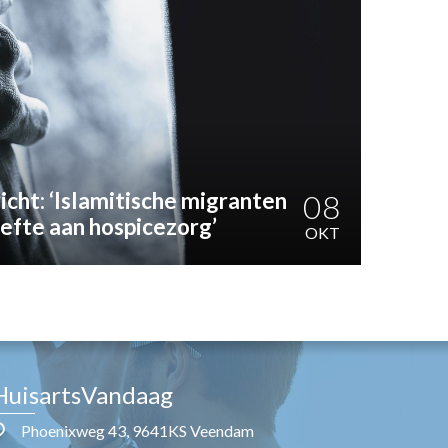
cht: ‘Islamitische migranten
08
fte aan hospicezorg’
OKT
HuisartsVandaag
Phoenixweg 43, 9641KS Veendam