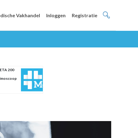
dische Vakhandel
Inloggen
Registratie
BETA 200
lmoscoop