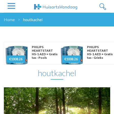
Home
houtkachel
NIEUWS
NIEUWS
OVERHEID
PHILIPS
PHILIPS
WETENSCHAP
HEARTSTART
HEARTSTART
HS-1 AED + Gratis
HS-1 AED + Gratis
ZORGVERZEKERAARS
tas - Pools
tas - Grieks
€1008.26
€1008.26
ICT
houtkachel
NASCHOLINGEN
DOSSIER
ENQUÊTES
NHG
LHV
OPINIE