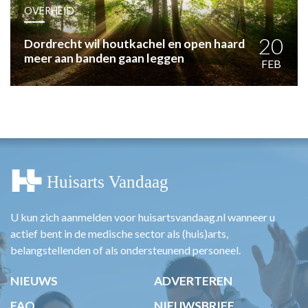
HUISARTSENPOST
OVERHEID
PRAKTIJKZAKEN
TARIEVEN
20
Dordrecht wil houtkachel en open haard
meer aan banden gaan leggen
VPHUISARTSEN
FEB
MEDISCHE VAKHANDEL
INLOGGEN
REGISTRATIE
U kun zich aanmelden voor huisartsvandaag.nl wanneer u
actief bent in de medische sector als (huis)arts,
belangstellenden of als ondersteunend personeel.
NIEUWS
ADVERTEREN
FAQ
NIEUWSBRIEF