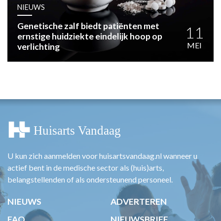
HUISARTSENPOST
NIEUWS
PRAKTIJKZAKEN
Genetische zalf biedt patiënten met
TARIEVEN
11
ernstige huidziekte eindelijk hoop op
VPHUISARTSEN
MEI
verlichting
MEDISCHE VAKHANDEL
INLOGGEN
REGISTRATIE
U kun zich aanmelden voor huisartsvandaag.nl wanneer u
actief bent in de medische sector als (huis)arts,
belangstellenden of als ondersteunend personeel.
NIEUWS
ADVERTEREN
FAQ
NIEUWSBRIEF