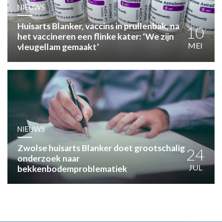
HUISARTSENPOST
NIEUWS
PRAKTIJKZAKEN
Huisarts Blanker, vaccins in prullenbak, na
TARIEVEN
10
het vaccineren een flinke kater: ‘We zijn
VPHUISARTSEN
MEI
vleugellam gemaakt’
MEDISCHE VAKHANDEL
INLOGGEN
REGISTRATIE
NIEUWS
Zwolse huisarts Blanker doet grootschalig
24
onderzoek naar
JUL
bekkenbodemproblematiek