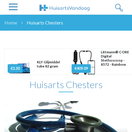
Home
Huisarts Chesters
NIEUWS
NIEUWS
OVERHEID
Littmann® CORE
Digital
WETENSCHAP
Stethoscoop -
KLY Glijmiddel
8572 - Rainbow
ZORGVERZEKERAARS
tube 82 gram
€3.30
€409.09
ICT
Huisarts Chesters
NASCHOLINGEN
DOSSIER
ENQUÊTES
NHG
LHV
OPINIE