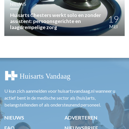
HUISARTSENPOST
NIEUWS
PRAKTIJKZAKEN
Huisarts Chesters werkt solo en zonder
TARIEVEN
19
assistent: persoonsgerichte en
VPHUISARTSEN
MEI
laagdrempelige zorg
MEDISCHE VAKHANDEL
INLOGGEN
REGISTRATIE
U kun zich aanmelden voor huisartsvandaag.nl wanneer u
actief bent in de medische sector als (huis)arts,
belangstellenden of als ondersteunend personeel.
NIEUWS
ADVERTEREN
FAQ
NIEUWSBRIEF