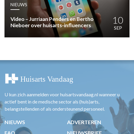
HUISARTSENPOST
NIEUWS
PRAKTIJKZAKEN
TARIEVEN
10
Video – Jurriaan Penders en Bertho
Nieboer over huisarts-influencers
VPHUISARTSEN
SEP
MEDISCHE VAKHANDEL
INLOGGEN
REGISTRATIE
U kun zich aanmelden voor huisartsvandaag.nl wanneer u
actief bent in de medische sector als (huis)arts,
belangstellenden of als ondersteunend personeel.
NIEUWS
ADVERTEREN
FAQ
NIEUWSBRIEF