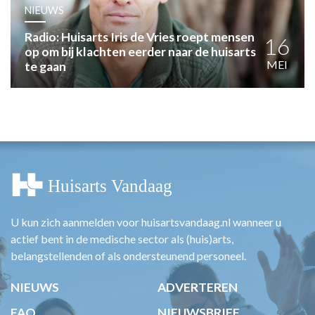
HUISARTSENPOST
NIEUWS
PRAKTIJKZAKEN
Radio: Huisarts Iris de Vries roept mensen
TARIEVEN
16
op om bij klachten eerder naar de huisarts
VPHUISARTSEN
MEI
te gaan
MEDISCHE VAKHANDEL
INLOGGEN
REGISTRATIE
U kun zich aanmelden voor huisartsvandaag.nl wanneer u
actief bent in de medische sector als (huis)arts,
belangstellenden of als ondersteunend personeel.
NIEUWS
ADVERTEREN
FAQ
NIEUWSBRIEF