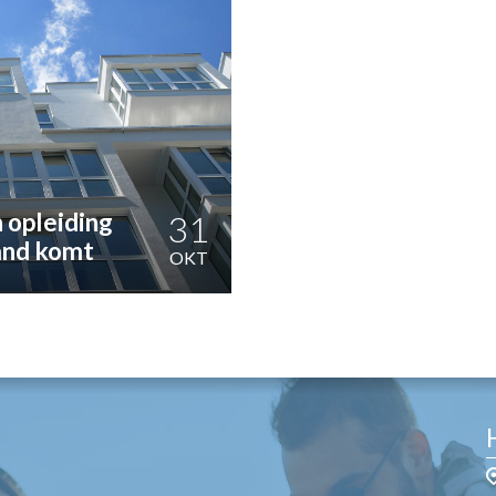
OST
EN
N
ANDEL
 opleiding
31
land komt
OKT