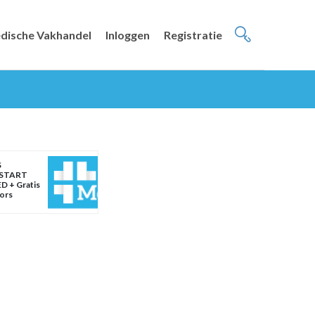
dische Vakhandel
Inloggen
Registratie
S
START
D + Gratis
oors