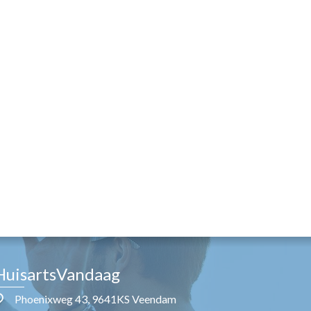
HuisartsVandaag
Phoenixweg 43, 9641KS Veendam