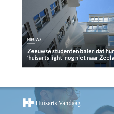
OPINIE
HUISARTSENP
PRAKTIJKZAK
TARIEVEN
VPHUISARTSE
NIEUWS
MEDISCHE VAKH
INLOGGEN
Zeeuwse studenten balen dat hun
REGISTRATIE
‘huisarts light’ nog niet naar Zee