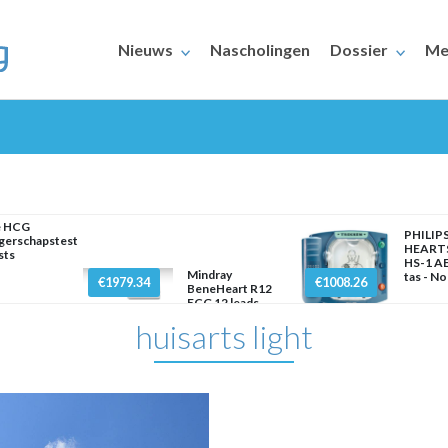
Nieuws
Nascholingen
Dossier
Me
e HCG
PHILIP
gerschapstest
HEART
sts
HS-1 AE
ERAARS
Mindray
tas - N
€1979.34
€1008.26
BeneHeart R12
ECG 12 leads
huisarts light