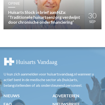
HUISARTSENPOST
OPINIE
PRAKTIJKZAKEN
Huisarts Slock in brief aan NZa:
TARIEVEN
30
‘Traditionele huisartsenzorg verdwijnt
VPHUISARTSEN
SEP
door chronische onderfinanciering’
MEDISCHE VAKHANDEL
INLOGGEN
REGISTRATIE
U kun zich aanmelden voor huisartsvandaag.nl wanneer u
actief bent in de medische sector als (huis)arts,
belangstellenden of als ondersteunend personeel.
NIEUWS
ADVERTEREN
FAQ
NIEUWSBRIEF