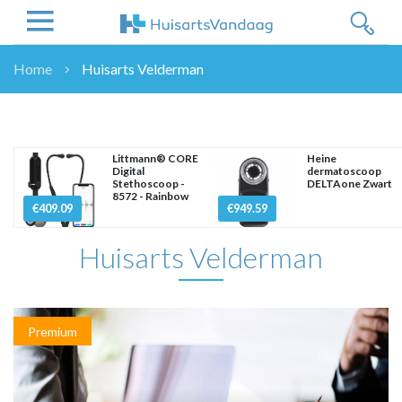
Home
Huisarts Velderman
NIEUWS
NIEUWS
OVERHEID
Littmann® CORE
Heine
Digital
dermatoscoop
WETENSCHAP
Stethoscoop -
DELTAone Zwart
8572 - Rainbow
ZORGVERZEKERAARS
€409.09
€949.59
ICT
Huisarts Velderman
NASCHOLINGEN
DOSSIER
ENQUÊTES
NHG
Premium
LHV
OPINIE