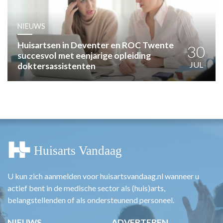
HUISARTSENPOST
PRAKTIJKZAKEN
NIEUWS
TARIEVEN
VPHUISARTSEN
Huisartsen in Deventer en ROC Twente
30
succesvol met eenjarige opleiding
MEDISCHE VAKHANDEL
JUL
doktersassistenten
INLOGGEN
REGISTRATIE
U kun zich aanmelden voor huisartsvandaag.nl wanneer u
actief bent in de medische sector als (huis)arts,
belangstellenden of als ondersteunend personeel.
NIEUWS
ADVERTEREN