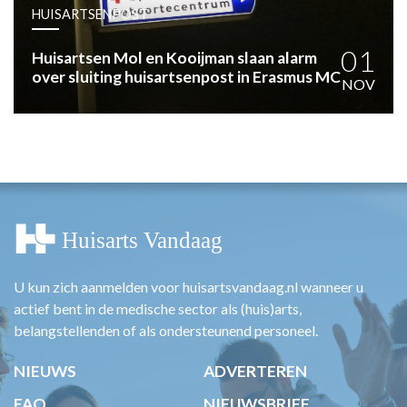
HUISARTSENPOST
HUISARTSENPOST
PRAKTIJKZAKEN
TARIEVEN
01
Huisartsen Mol en Kooijman slaan alarm
over sluiting huisartsenpost in Erasmus MC
VPHUISARTSEN
NOV
MEDISCHE VAKHANDEL
INLOGGEN
REGISTRATIE
U kun zich aanmelden voor huisartsvandaag.nl wanneer u
actief bent in de medische sector als (huis)arts,
belangstellenden of als ondersteunend personeel.
NIEUWS
ADVERTEREN
FAQ
NIEUWSBRIEF