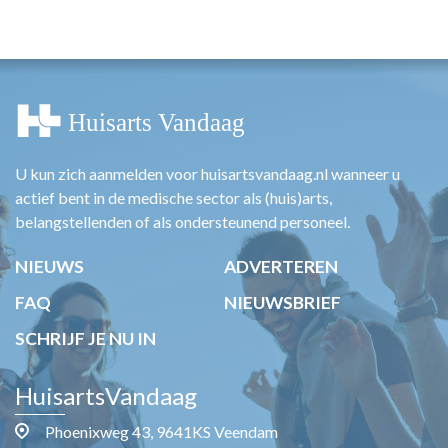
HUISARTSENPOST
PRAKTIJKZAKEN
TARIEVEN
VPHUISARTSEN
MEDISCHE VAKHANDEL
INLOGGEN
REGISTRATIE
U kun zich aanmelden voor huisartsvandaag.nl wanneer u
actief bent in de medische sector als (huis)arts,
belangstellenden of als ondersteunend personeel.
NIEUWS
ADVERTEREN
FAQ
NIEUWSBRIEF
SCHRIJF JE NU IN
HuisartsVandaag
Phoenixweg 43, 9641KS Veendam