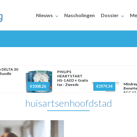
Nieuws
Nascholingen
Dossier
Me
e DELTA 30
PHILIPS
Bundle
HEARTSTART
HS-1 AED + Gratis
ERAARS
Mindra
tas - Zweeds
€1008.26
€1979.34
BeneHe
ECG 12 
huisartsenhoofdstad