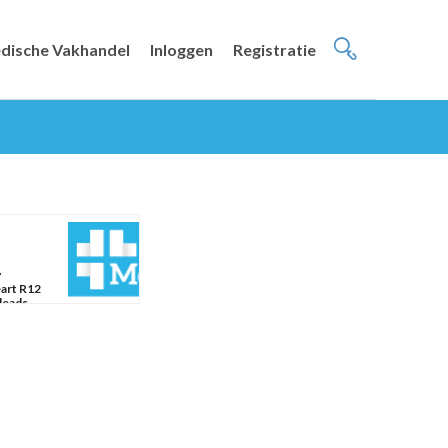
dische Vakhandel
Inloggen
Registratie
y
art R12
leads