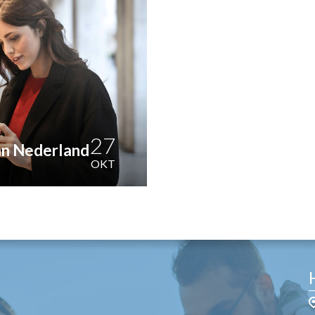
OST
EN
N
ANDEL
27
an Nederland
OKT