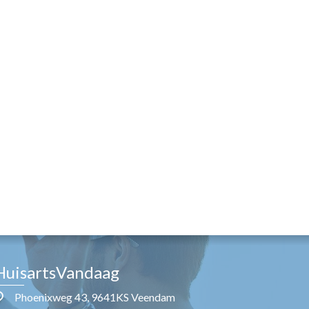
HuisartsVandaag
Phoenixweg 43, 9641KS Veendam