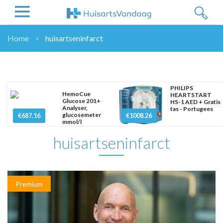
Home
huisartseninfarct
NIEUWS
NIEUWS
OVERHEID
PHILIPS
HemoCue
HEARTSTART
WETENSCHAP
Glucose 201+
HS-1 AED + Gratis
Analyser,
tas - Portugees
ZORGVERZEKERAARS
glucosemeter
€687.16
€1008.26
mmol/l
ICT
huisartseninfarct
NASCHOLINGEN
DOSSIER
ENQUÊTES
NHG
Premium
LHV
OPINIE