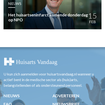
HUISARTSENPOST
NIEUWS
PRAKTIJKZAKEN
TARIEVEN
15
Het huisartseninfarct komende donderdag
op NPO
VPHUISARTSEN
FEB
MEDISCHE VAKHANDEL
INLOGGEN
REGISTRATIE
U kun zich aanmelden voor huisartsvandaag.nl wanneer u
actief bent in de medische sector als (huis)arts,
belangstellenden of als ondersteunend personeel.
NIEUWS
ADVERTEREN
FAQ
NIEUWSBRIEF