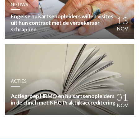
HUISARTSENPOST
NIEUWS
PRAKTIJKZAKEN
Engelse huisartsenopleiders willen visites
TARIEVEN
13
uit hun contract met de verzekeraar
VPHUISARTSEN
NOV
schrappen
MEDISCHE VAKHANDEL
INLOGGEN
REGISTRATIE
ACTIES
01
Actiegroep HRMO en huisartsenopleiders
in de clinch met NHG Praktijkaccreditering
NOV