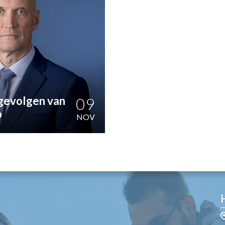
OST
EN
N
ANDEL
 gevolgen van
09
o
NOV