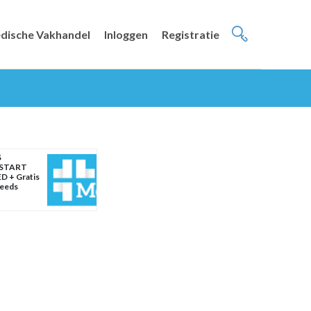
dische Vakhandel
Inloggen
Registratie
S
START
D + Gratis
weeds