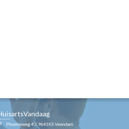
HuisartsVandaag
Phoenixweg 43, 9641KS Veendam