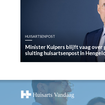
OPINIE
HUISARTSENP
PRAKTIJKZAK
TARIEVEN
VPHUISARTSE
HUISARTSENPOST
MEDISCHE VAKH
INLOGGEN
Minister Kuipers blijft vaag over
REGISTRATIE
sluiting huisartsenpost in Hengel