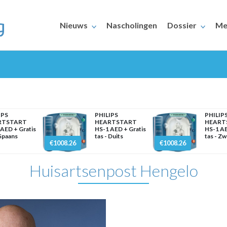
Nieuws
Nascholingen
Dossier
Me
IPS
PHILIPS
PHILIP
RTSTART
HEARTSTART
HEART
AED + Gratis
HS-1 AED + Gratis
HS-1 AE
 Spaans
tas - Duits
tas - Z
ERAARS
€1008.26
€1008.26
Huisartsenpost Hengelo