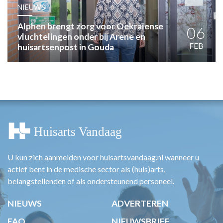
HUISARTSENPOST
NIEUWS
PRAKTIJKZAKEN
Alphen brengt zorg voor Oekraïense
TARIEVEN
06
vluchtelingen onder bij Arene en
VPHUISARTSEN
FEB
huisartsenpost in Gouda
MEDISCHE VAKHANDEL
INLOGGEN
REGISTRATIE
U kun zich aanmelden voor huisartsvandaag.nl wanneer u
actief bent in de medische sector als (huis)arts,
belangstellenden of als ondersteunend personeel.
NIEUWS
ADVERTEREN
FAQ
NIEUWSBRIEF