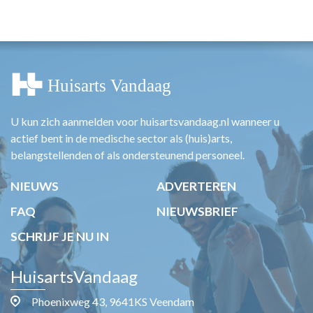
HUISARTSENPOST
PRAKTIJKZAKEN
TARIEVEN
VPHUISARTSEN
MEDISCHE VAKHANDEL
INLOGGEN
REGISTRATIE
U kun zich aanmelden voor huisartsvandaag.nl wanneer u
actief bent in de medische sector als (huis)arts,
belangstellenden of als ondersteunend personeel.
NIEUWS
ADVERTEREN
FAQ
NIEUWSBRIEF
SCHRIJF JE NU IN
HuisartsVandaag
Phoenixweg 43, 9641KS Veendam