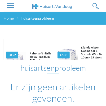
Home
huisartsenprobleem
NIEUWS
NIEUWS
OVERHEID
WETENSCHAP
Eilandpleister
Cosmopor E -
ZORGVERZEKERAARS
Peha-soft nitrile
Steriel - Wit - 8 x
€8.22
€6.38
blauw - medium -
10 cm - 25 stuks
ICT
150 stuks
huisartsenprobleem
NASCHOLINGEN
DOSSIER
ENQUÊTES
Er zijn geen artikelen
NHG
LHV
gevonden.
OPINIE