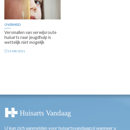
OVERHEID
Versmallen van verwijsroute
huisarts naar jeugdhulp is
wettelijk niet mogelijk
11 MEI 2021
U kun zich aanmelden voor huisartsvandaag.nl wanneer u