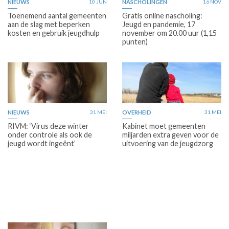
NIEUWS
10 JUN
NASCHOLINGEN
16 NOV
Toenemend aantal gemeenten
Gratis online nascholing:
aan de slag met beperken
Jeugd en pandemie, 17
kosten en gebruik jeugdhulp
november om 20.00 uur (1,15
punten)
NIEUWS
31 MEI
OVERHEID
31 MEI
RIVM: ‘Virus deze winter
Kabinet moet gemeenten
onder controle als ook de
miljarden extra geven voor de
jeugd wordt ingeënt’
uitvoering van de jeugdzorg