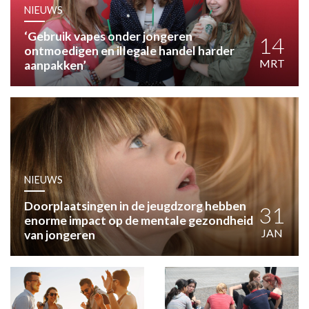
HUISARTSENPOST
NIEUWS
PRAKTIJKZAKEN
‘Gebruik vapes onder jongeren
TARIEVEN
14
ontmoedigen en illegale handel harder
VPHUISARTSEN
MRT
aanpakken’
MEDISCHE VAKHANDEL
INLOGGEN
REGISTRATIE
NIEUWS
Doorplaatsingen in de jeugdzorg hebben
31
enorme impact op de mentale gezondheid
JAN
van jongeren