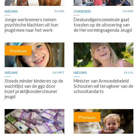
NIEUWS
31 MEI
OVERHEID
04 APR
Jonge werknemers nemen
Deskundigencommissie gaat
psychische klachten uit hun
toezien op de uitvoering van
jeugd mee naar het werk
de Hervormingsagenda Jeugd
Premium
NIEUWS
06 MRT
NIEUWS
14 JUL
Steeds minder kinderen op de
Minister van Armoedebeleid
wachtlijst van de ggz door
Schouten wil terugkeer van de
inzet praktijkondersteuner
schooltandarts
jeugd
Premium