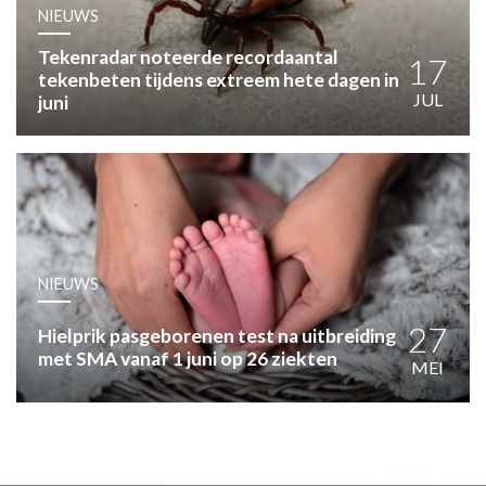
HUISARTSENPOST
NIEUWS
PRAKTIJKZAKEN
Tekenradar noteerde recordaantal
TARIEVEN
17
tekenbeten tijdens extreem hete dagen in
VPHUISARTSEN
JUL
juni
MEDISCHE VAKHANDEL
INLOGGEN
REGISTRATIE
NIEUWS
27
Hielprik pasgeborenen test na uitbreiding
met SMA vanaf 1 juni op 26 ziekten
MEI