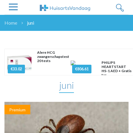
Home
juni
NIEUWS
NIEUWS
OVERHEID
Alere HCG
zwangerschapstest
WETENSCHAP
20 tests
PHILIPS
ZORGVERZEKERAARS
HEARTSTART
€33.02
€806.61
HS-1 AED + Gratis
ICT
tas
juni
NASCHOLINGEN
DOSSIER
ENQUÊTES
NHG
Premium
LHV
OPINIE