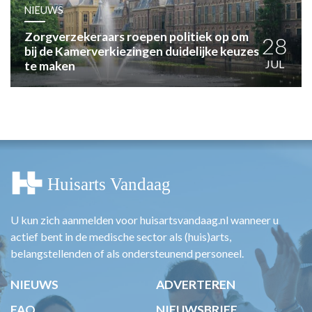
HUISARTSENPOST
NIEUWS
PRAKTIJKZAKEN
Zorgverzekeraars roepen politiek op om
TARIEVEN
28
bij de Kamerverkiezingen duidelijke keuzes
VPHUISARTSEN
JUL
te maken
MEDISCHE VAKHANDEL
INLOGGEN
REGISTRATIE
U kun zich aanmelden voor huisartsvandaag.nl wanneer u
actief bent in de medische sector als (huis)arts,
belangstellenden of als ondersteunend personeel.
NIEUWS
ADVERTEREN
FAQ
NIEUWSBRIEF