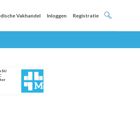
dische Vakhandel
Inloggen
Registratie
m SU
C
tor