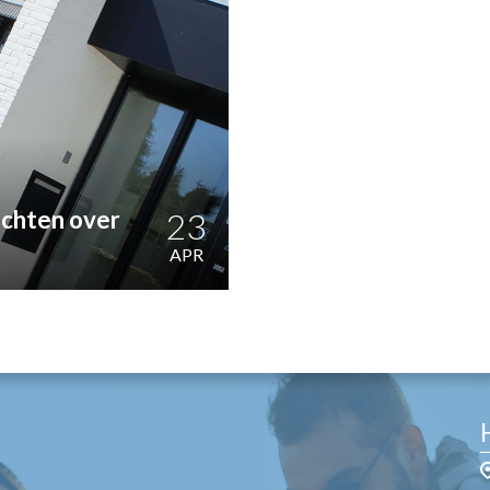
OST
EN
N
ANDEL
achten over
23
APR