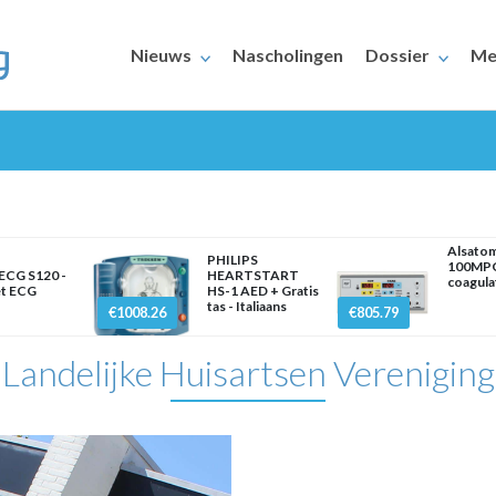
Nieuws
Nascholingen
Dossier
Me
Alsato
PHILIPS
100MP
ECG S120 -
HEARTSTART
coagula
et ECG
HS-1 AED + Gratis
ERAARS
tas - Italiaans
€1008.26
€805.79
Landelijke Huisartsen Vereniging