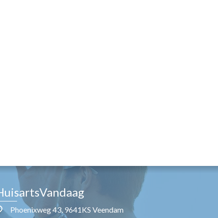
HuisartsVandaag
Phoenixweg 43, 9641KS Veendam